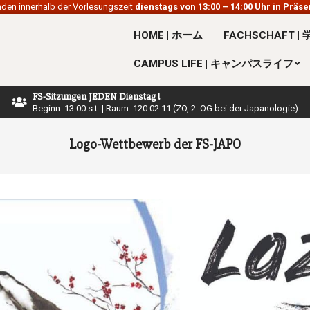
nden innerhalb der Vorlesungszeit
dienstags von 13:00 – 14:00 Uhr in Präs
HOME | ホーム
FACHSCHAFT |
CAMPUS LIFE | キャンパスライフ
FS-Sitzungen JEDEN Dienstag !
Beginn: 13:00 s.t. | Raum: 120.02.11 (ZO, 2. OG bei der Japanologie)
Logo-Wettbewerb der FS-JAPO