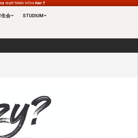
enz
statt! Mehr Infos
hier !!
 学生会
STUDIUM
Prim
Navi
Men