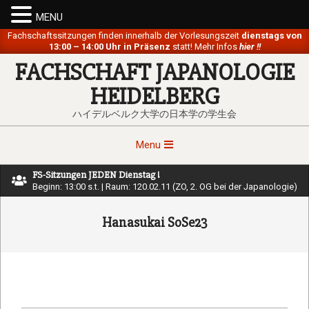
MENU
Skip
Fachschaftssitzungen finden innerhalb der Vorlesungszeit
dienstags von
13:00 – 14:00 Uhr in Präsenz
statt! Mehr Infos
hier !!
to
FACHSCHAFT JAPANOLOGIE
content
HEIDELBERG
ハイデルベルク大学の日本学の学生会
Primary
Menu
Navigation
FS-Sitzungen JEDEN Dienstag !
Menu
Beginn: 13:00 s.t. | Raum: 120.02.11 (ZO, 2. OG bei der Japanologie)
Hanasukai SoSe23